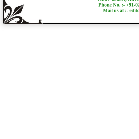
Phone No. :- +91-
Mail us at :- ed